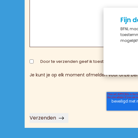
Fijn d
BFNL maak
toestemm
mogelijkh
Door te verzenden geef ik toestemming aan Bedr
Je kunt je op elk moment afmelden voor onze beri