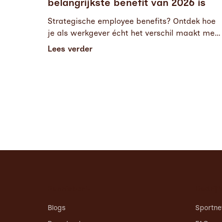
belangrijkste benefit van 2026 is
Strategische employee benefits? Ontdek hoe
je als werkgever écht het verschil maakt met
maatwerk, activatie en heldere
Lees verder
communicatie.
Kennisbank
Bedrijf
Blogs
Sportne