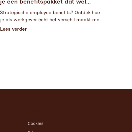
je een benefitspakket dat wél
werkt voor hybride teams
Strategische employee benefits? Ontdek hoe
je als werkgever écht het verschil maakt met
maatwerk, activatie en heldere
Lees verder
communicatie.
Legal
Cookies