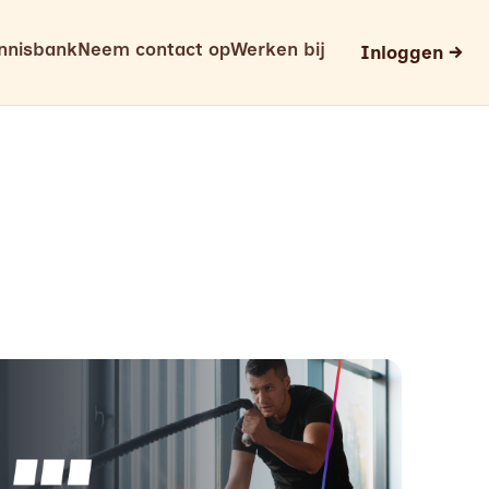
nnisbank
Neem contact op
Werken bij
Inloggen →
ad more about
Bedrijfsfitness succesvol implementeren: zo verhoog j