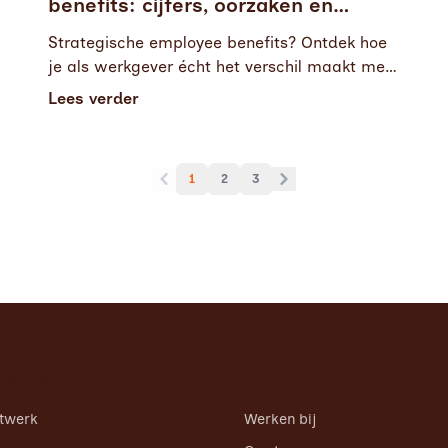
benefits: cijfers, oorzaken en
oplossingen
Strategische employee benefits? Ontdek hoe
je als werkgever écht het verschil maakt met
maatwerk, activatie en heldere
Lees verder
communicatie.
1
2
3
sfitness
Over ons
twerk
Werken bij