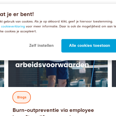
fit van 2026 is
Read more about
Burn-outpreventie via employee benefits: cijfer
Re
at je er bent!
t gebruik van cookies. Als je op akkoord klikt, geef je hiervoor toestemming.
e
cookieverklaring
voor meer informatie. Daar is ook de mogelijkheid om aan t
ke cookies je accepteert.
Zelf instellen
Alle cookies toestaan
Blogs
Burn-outpreventie via employee