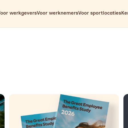
Voor werkgevers
Voor werknemers
Voor sportlocaties
Ke
d breidt uit naar een compleet welzijnsplatform
Read more about
The Great Employee Benefits Study 2026
Re