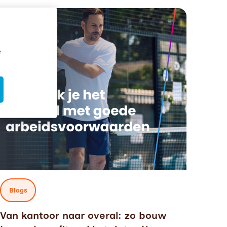
s, oorzaken en oplossingen
ad more about
Van kantoor naar overal: zo bouw je een benefitspakket
e
Blogs
Van kantoor naar overal: zo bouw