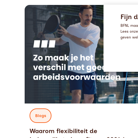
Read more about
Waarom flexibiliteit de belangrijkste bene
Fijn d
BFNL maak
Lees onz
geven wel
Blogs
Waarom flexibiliteit de