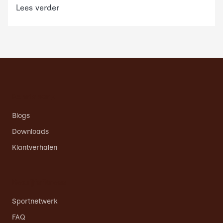
deelname en impact binnen jouw organisatie.
Lees verder
Kennisbank
Blogs
Downloads
Klantverhalen
Bedrijfsfitness
Sportnetwerk
FAQ